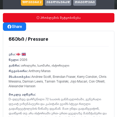
ფლეიერი 2
ინგლისურად
თრეილერი
პრობლემის შეტყობინება
Share
წნეხი / Pressure
ენა:
წელი:
2026
ჟანრი:
თრილერი
,
საომარი
,
ისტორიული
რეჟისორი:
Anthony Maras
მსახიობები:
Andrew Scott
,
Brendan Fraser
,
Kerry Condon
,
Chris
Messina
,
Damian Lewis
,
Tamsin Topolski
,
Jojo Macari
,
Con ONeill
,
Alexander Hanson
მოკლე აღწერა:
D-დღემდე დარჩენილი 72 საათის განმავლობაში, გენერალი
დუაიტ ეიზენჰაუერი და კაპიტანი ჯეიმს სტეგი რთული
გადაწყვეტილების წინაშე დგანან. მათ უნდა გადაწყვიტონ,
დაიწყონ თუ არა ისტორიაში ერთ-ერთი ყველაზე მასშტაბური და