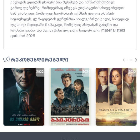
ქალაქის ელიტის ცხოვრების შესახებ და იმ წარმოშობილ
გართულებებზე, რომლებსაც იწვევს ტოქსიკური სასიყვარულო
სამკუთხედი, რომელიც საფრთხეს უქმნის ყველა გმირის
სიცოცხლეს. ყურადღების ცენტრშია ახალგაზრდა ქალი, სახელად
ლუსი და მდიდარი მამაკაცი, რომელიც ახლახან გაიცნო და
რომანი გააბა, და ასევე მისი ყოფილი საყვარელი. materialistebi
qartulad 2025
რეკომენდირებული
2022
2024
2022