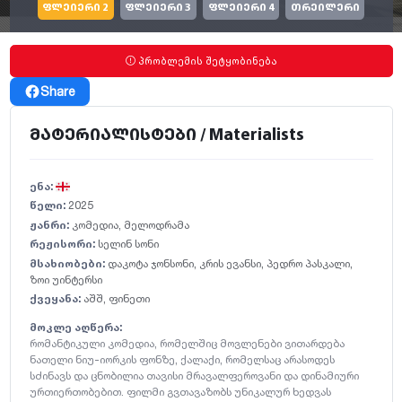
ფლეიერი 2
ფლეიერი 3
ფლეიერი 4
თრეილერი
პრობლემის შეტყობინება
Share
მატერიალისტები / Materialists
ენა:
წელი:
2025
ჟანრი:
კომედია
,
მელოდრამა
რეჟისორი:
სელინ სონი
მსახიობები:
დაკოტა ჯონსონი
,
კრის ევანსი
,
პედრო პასკალი
,
ზოი უინტერსი
ქვეყანა:
აშშ
,
ფინეთი
მოკლე აღწერა:
რომანტიკული კომედია, რომელშიც მოვლენები ვითარდება
ნათელი ნიუ-იორკის ფონზე, ქალაქი, რომელსაც არასოდეს
სძინავს და ცნობილია თავისი მრავალფეროვანი და დინამიური
ურთიერთობებით. ფილმი გვთავაზობს უნიკალურ ხედვას