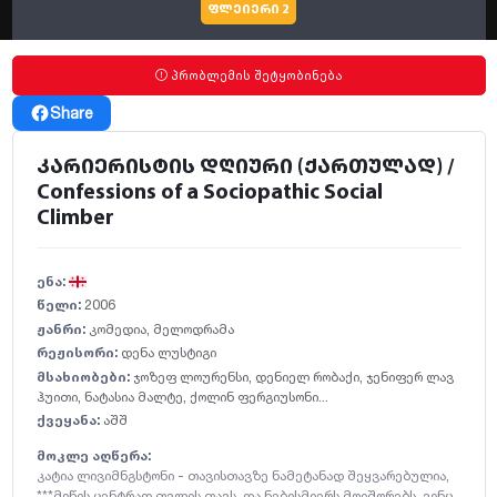
ფლეიერი 2
პრობლემის შეტყობინება
Share
კარიერისტის დღიური (ქართულად) /
Confessions of a Sociopathic Social
Climber
ენა:
წელი:
2006
ჟანრი:
კომედია
,
მელოდრამა
რეჟისორი:
დენა ლუსტიგი
მსახიობები:
ჯოზეფ ლოურენსი
,
დენიელ რობაქი
,
ჯენიფერ ლავ
ჰუითი
,
ნატასია მალტე
,
ქოლინ ფერგიუსონი...
ქვეყანა:
აშშ
მოკლე აღწერა:
კატია ლივიმნგსტონი - თავისთავზე ნამეტანად შეყვარებულია,
***მიწის ცენტრად თვლის თავს, და ნებისმიერს მოიშორებს, ვინც