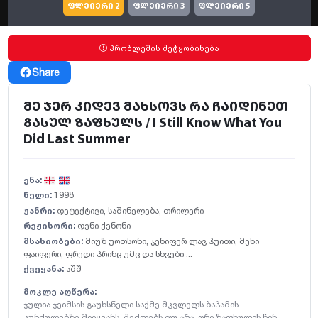
ფლეიერი 2
ფლეიერი 3
ფლეიერი 5
პრობლემის შეტყობინება
Share
მე ჯერ კიდევ მახსოვს რა ჩაიდინეთ
გასულ ზაფხულს / I Still Know What You
Did Last Summer
ენა:
წელი:
1998
ჟანრი:
დეტექტივი
,
საშინელება
,
თრილერი
რეჟისორი:
დენი ქენონი
მსახიობები:
მიუზ უოთსონი
,
ჯენიფერ ლავ ჰუითი
,
მეხი
ფაიფერი
,
ფრედი პრინც უმც და სხვები ...
ქვეყანა:
აშშ
მოკლე აღწერა:
ჯულია ჯეიმსის გაუხსნელი საქმე მკვლელს ბაჰამის
კუნძულებზე მიიყვანს. შეძლებს თუ არა, ორი ზაფხულის წინ